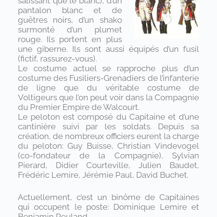
salissant que le blanc), d’un
pantalon blanc et de
guêtres noirs, d’un shako
surmonté d’un plumet
rouge. Ils portent en plus
une giberne. Ils sont aussi équipés d’un fusil
(fictif, rassurez-vous).
Le costume actuel se rapproche plus d’un
costume des Fusiliers-Grenadiers de l’infanterie
de ligne que du véritable costume de
Voltigeurs que l’on peut voir dans la Compagnie
du Premier Empire de Walcourt.
Le peloton est composé du Capitaine et d’une
cantinière suivi par les soldats. Depuis sa
création, de nombreux officiers eurent la charge
du peloton: Guy Buisse, Christian Vindevogel
(co-fondateur de la Compagnie), Sylvian
Pierard, Didier Courteville, Julien Baudet,
Frédéric Lemire, Jérémie Paul, David Buchet.
Actuellement, c’est un binôme de Capitaines
qui occupent le poste: Dominique Lemire et
Benjamin Reuland